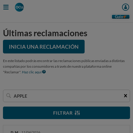
Guio
Últimas reclamaciones
INICIA UNA RECLAMACIÓN
En este listado podrás encontrar las reclamaciones públicas enviadas a distintas
compañías por los consumidores a través de nuestra plataforma online
"Reclamar".
Haz clic aquí
Buscar
una
empresa
FILTRAR
D. M.
11/04/2026