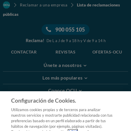
Reclamar a una empresa
Lista de reclamaciones
públicas
900 055 105
Reclama!
De L a J de 9 a 18 h y V de 9 a 14 h
CONTACTAR
REVISTAS
OFERTAS-OCU
Únete a nosotros
Los más populares
Conoce OCU
Configuración de Cookies.
Más Información
Utilizamos cookies propias y de terceros para analizar
nuestros servicios y mostrarte publicidad relacionada con tus
© 2026 OCU
preferencias basado en un perfil elaborado a partir de tus
Condiciones generales de contratación de OCU
hábitos de navegación (por ejemplo, páginas visitadas).
Política de privacidad