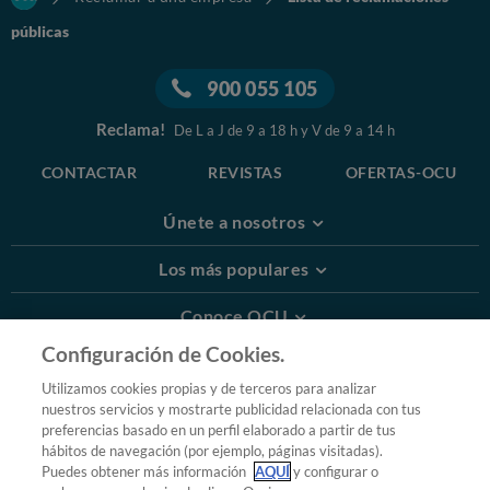
públicas
900 055 105
Reclama!
De L a J de 9 a 18 h y V de 9 a 14 h
CONTACTAR
REVISTAS
OFERTAS-OCU
Únete a nosotros
Los más populares
Conoce OCU
Configuración de Cookies.
Más Información
Utilizamos cookies propias y de terceros para analizar
nuestros servicios y mostrarte publicidad relacionada con tus
© 2026 OCU
preferencias basado en un perfil elaborado a partir de tus
Condiciones generales de contratación de OCU
hábitos de navegación (por ejemplo, páginas visitadas).
Política de privacidad
Puedes obtener más información
AQUÍ
y configurar o