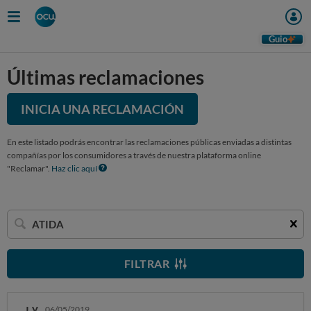
Guio
Últimas reclamaciones
INICIA UNA RECLAMACIÓN
En este listado podrás encontrar las reclamaciones públicas enviadas a distintas
compañías por los consumidores a través de nuestra plataforma online
"Reclamar".
Haz clic aquí
Buscar
una
empresa
FILTRAR
J. V.
06/05/2019