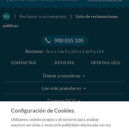
Reclamar a una empresa
Lista de reclamaciones
públicas
900 055 105
Reclama!
De L a J de 9 a 18 h y V de 9 a 14 h
CONTACTAR
REVISTAS
OFERTAS-OCU
Únete a nosotros
Los más populares
Conoce OCU
Configuración de Cookies.
Más Información
Utilizamos cookies propias y de terceros para analizar
nuestros servicios y mostrarte publicidad relacionada con tus
© 2026 OCU