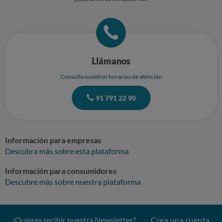
dijeron que podría ser porque Digi tiene VPN compartida, y mi
ordenador no la acepta (al ser teletrabajo). Por eso pregunté la opción de
Conexión Plus, y la técnico de Digi fue la que me dijo que no era solución.
Que realmente no sé si es esa o no, pero que lo consulté, por si acaso. No
me dieron solución, solo escalar el problema. Pero no puedo permitirme
ningún retraso, ya que me darían de baja con mi compañía actual, y
estando teletrabajo no me lo puedo permitir. Y lo dejé indicado, ya que
Llámanos
tampoco sabían cuánto tiempo iban a tardar en contactar conmigo para
buscar solución. Por estos motivos considero que no procede dicha
Consulta nuestros horarios de atención
penalización, no dieron todos los servicios contratados. Con lo cual, la
contratación no es correcta, está incompleta, por lo que no procede
91 791 22 90
penalización alguna. Asimismo, quedaron en enviar email de la solicitud
de anulación de contratación, y no he recibido nada. Quedo a la espera
de respuesta. Muchas gracias.
Información para empresas
Descubra más sobre esta plataforma
Información para consumidores
Descubre más sobre nuestra plataforma
¿Quieres recibir nuestra Newsletter?
Crea una cuenta