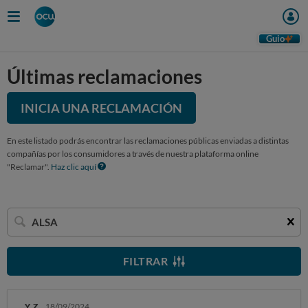
Guio
Últimas reclamaciones
INICIA UNA RECLAMACIÓN
En este listado podrás encontrar las reclamaciones públicas enviadas a distintas
compañías por los consumidores a través de nuestra plataforma online
"Reclamar".
Haz clic aquí
Buscar
una
empresa
FILTRAR
Y. Z.
18/09/2024