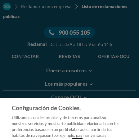
Reclamar a una empresa
Lista de reclamaciones
públicas
900 055 105
Reclama!
De L a J de 9 a 18 h y V de 9 a 14 h
CONTACTAR
REVISTAS
OFERTAS-OCU
Únete a nosotros
Los más populares
Conoce OCU
Configuración de Cookies.
Más Información
Utilizamos cookies propias y de terceros para analizar
nuestros servicios y mostrarte publicidad relacionada con tus
© 2026 OCU
preferencias basado en un perfil elaborado a partir de tus
Condiciones generales de contratación de OCU
hábitos de navegación (por ejemplo, páginas visitadas).