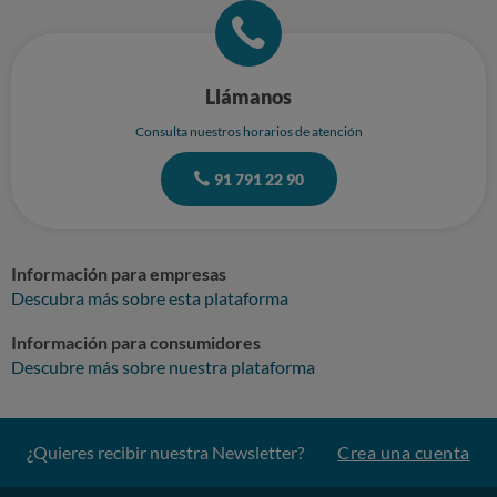
el pasajero desprotegido ante cualquier robo o sustracción. Por todo lo
expuesto anteriormente SOLICITO: 1. Una indemnización por las
pérdidas materiales ocasionadas (400 euros estimados en la denuncia
inmediata que realicé a la policía) 2. La revisión de las instrucciones del
billete, que ruegan al pasajero a dejar su equipaje en la cabina superior
Llámanos
del autobús, negándose luego a su protección
Consulta nuestros horarios de atención
91 791 22 90
Información para empresas
Descubra más sobre esta plataforma
Información para consumidores
Descubre más sobre nuestra plataforma
¿Quieres recibir nuestra Newsletter?
Crea una cuenta