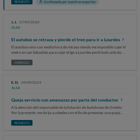
después de lo previsto, por lo cual, he perdido la conexión, también con
Gestionada por nuestros expertos
RESUELTO
Alsa, del bus Granada - Úbeda, lo cuál me ha provocado no poder asistir
a mi cita médica y otros gastos extra de búsqueda de otro transporte.
SOLICITO la devolución del billete ALSA no utilizado al perder la
J. J.
07/09/2024
conexión, pese a que los gastos ocasionados por este perjuicio han sido
ALSA
muchos mayores. Sin otro particular, atentamente Gabriel Quesada
Álvarez
El autobús se retrasa y pierde el tren para ir a Lourdes
El autobús vino con media hora de retraso siendo me imposible cojer el
metro en san Sebastián para cojer el tgv a Lourdes perdí todo solicito
reclamación de 50€ wue .e costaron los billetes a Francia que perdí
CERRADO
E. D.
04/09/2024
ALSA
Queja servicio con amenazas por parte del conductor
A la atención del responsable de la Estación de Autobuses de Oviedo:
Por la presente, me dirijo a ustedes con el fin de presentar una queja
formal en relación con un incidente ocurrido el pasado 26-08-2024 en
una de sus líneas de autobuses urbanos C1, específicamente con el
RESUELTO
conductor del autobús que cubría la ruta Facultades-Lugones (Parada
Plaza de la Paz hora 21:52, matrícula 9691 KRD) El incidente ocurrió
cuando me encontraba esperando en la parada de autobús