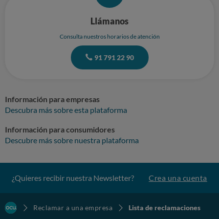
que como yo quedé conforme con la instalación no cabe una
reclamación. Obvio si me han engañado todo el tiempo y ahí esta todas
Llámanos
mis averías, las adjunto, ninguna de ellas fue atendida ni resuelta en lo
que se refiere a mi problema, presentado problemas desde el comienzo
Consulta nuestros horarios de atención
de la instalación ya...
91 791 22 90
Información para empresas
Descubra más sobre esta plataforma
Información para consumidores
Descubre más sobre nuestra plataforma
¿Quieres recibir nuestra Newsletter?
Crea una cuenta
Reclamar a una empresa
Lista de reclamaciones