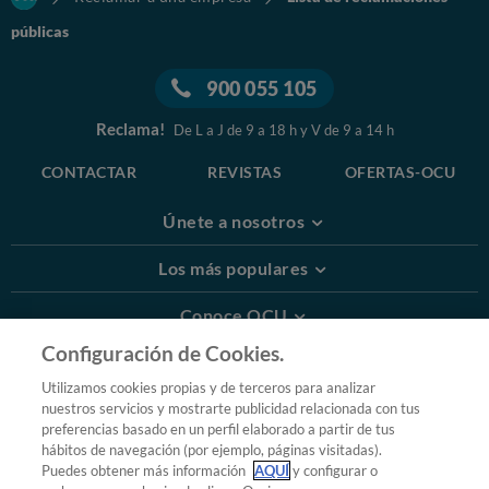
públicas
900 055 105
Reclama!
De L a J de 9 a 18 h y V de 9 a 14 h
CONTACTAR
REVISTAS
OFERTAS-OCU
Únete a nosotros
Los más populares
Conoce OCU
Configuración de Cookies.
Más Información
Utilizamos cookies propias y de terceros para analizar
nuestros servicios y mostrarte publicidad relacionada con tus
© 2026 OCU
preferencias basado en un perfil elaborado a partir de tus
Condiciones generales de contratación de OCU
hábitos de navegación (por ejemplo, páginas visitadas).
Política de privacidad
Puedes obtener más información
AQUÍ
y configurar o