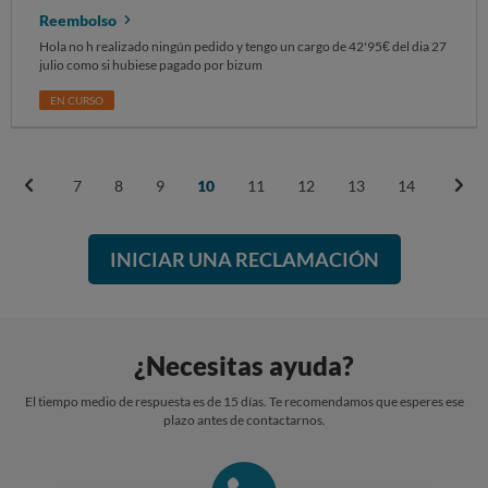
trabajador y falta de medidas de control y supervisión por parte de
Reembolso
gerencia Sin otro particular, atentamente.
Hola no h realizado ningún pedido y tengo un cargo de 42'95€ del dia 27
julio como si hubiese pagado por bizum
EN CURSO
7
8
9
10
11
12
13
14
INICIAR UNA RECLAMACIÓN
¿Necesitas ayuda?
El tiempo medio de respuesta es de 15 días. Te recomendamos que esperes ese
plazo antes de contactarnos.