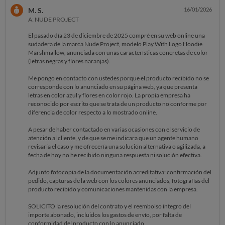
M. S.
16/01/2026
A: NUDE PROJECT
El pasado día 23 de diciembre de 2025 compré en su web online una
sudadera de la marca Nude Project, modelo Play With Logo Hoodie
Marshmallow, anunciada con unas características concretas de color
(letras negras y flores naranjas).
Me pongo en contacto con ustedes porque el producto recibido no se
corresponde con lo anunciado en su página web, ya que presenta
letras en color azul y flores en color rojo. La propia empresa ha
reconocido por escrito que se trata de un producto no conforme por
diferencia de color respecto a lo mostrado online.
A pesar de haber contactado en varias ocasiones con el servicio de
atención al cliente, y de que se me indicara que un agente humano
revisaría el caso y me ofrecería una solución alternativa o agilizada, a
fecha de hoy no he recibido ninguna respuesta ni solución efectiva.
Adjunto fotocopia de la documentación acreditativa: confirmación del
pedido, capturas de la web con los colores anunciados, fotografías del
producto recibido y comunicaciones mantenidas con la empresa.
SOLICITO la resolución del contrato y el reembolso íntegro del
importe abonado, incluidos los gastos de envío, por falta de
conformidad del producto con lo anunciado.