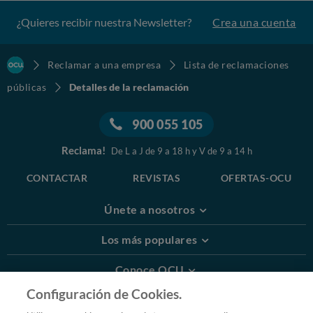
¿Quieres recibir nuestra Newsletter?
Crea una cuenta
Reclamar a una empresa
Lista de reclamaciones
públicas
Detalles de la reclamación
900 055 105
Reclama!
De L a J de 9 a 18 h y V de 9 a 14 h
CONTACTAR
REVISTAS
OFERTAS-OCU
Únete a nosotros
Los más populares
Conoce OCU
Configuración de Cookies.
Más Información