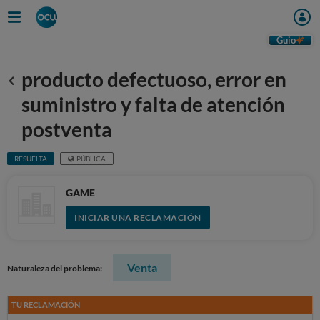
Guio
producto defectuoso, error en
Anterior
suministro y falta de atención
postventa
RESUELTA
PÚBLICA
GAME
INICIAR UNA RECLAMACIÓN
Venta
Naturaleza del problema:
TU RECLAMACIÓN