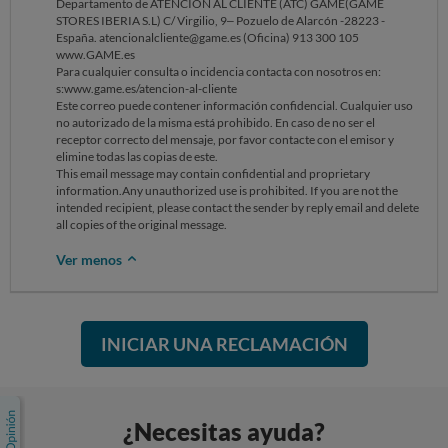
Departamento de ATENCIÓN AL CLIENTE (ATC) GAME(GAME
STORES IBERIA S.L) C/ Virgilio, 9– Pozuelo de Alarcón -28223 -
España. atencionalcliente@game.es (Oficina) 913 300 105
www.GAME.es
Para cualquier consulta o incidencia contacta con nosotros en:
s:www.game.es/atencion-al-cliente
Este correo puede contener información confidencial. Cualquier uso
no autorizado de la misma está prohibido. En caso de no ser el
receptor correcto del mensaje, por favor contacte con el emisor y
elimine todas las copias de este.
This email message may contain confidential and proprietary
information.Any unauthorized use is prohibited. If you are not the
intended recipient, please contact the sender by reply email and delete
all copies of the original message.
Ver menos
INICIAR UNA RECLAMACIÓN
¿Necesitas ayuda?