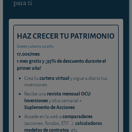
para ti
HAZ CRECER TU PATRIMONIO
Únete y ahorra un 35%
17,00€/mes
1 mes gratis y ¡35% de descuento durante el
primer año!
cartera virtual
Crea tu
y sigue a diario tus
inversiones.
revista mensual OCU
Recibe una
Inversiones
y otra semanal +
Suplemento de Acciones
.
comparadores
Accede en la web a
calculadoras
(acciones, fondos, ETF...),
,
modelos de contratos
, etc.