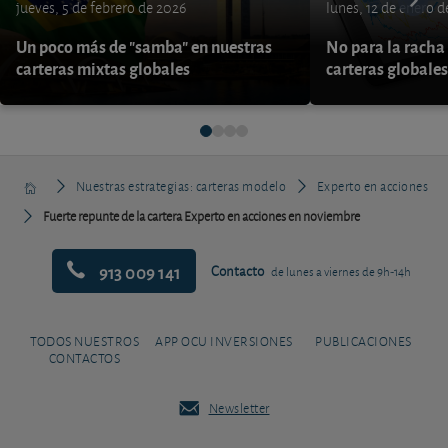
jueves, 5 de febrero de 2026
lunes, 12 de enero 
Un poco más de "samba" en nuestras
No para la racha 
carteras mixtas globales
carteras globales
Nuestras estrategias: carteras modelo
Experto en acciones
Fuerte repunte de la cartera Experto en acciones en noviembre
913 009 141
Contacto
de lunes a viernes de 9h-14h
TODOS NUESTROS
APP OCU INVERSIONES
PUBLICACIONES
CONTACTOS
Newsletter