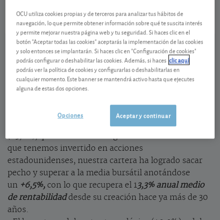
0,345 EUR (0,36 %)
05/08/2026 Acciones Globales
OCU utiliza cookies propias y de terceros para analizar tus hábitos de
navegación, lo que permite obtener información sobre qué te suscita interés
Ver detalladamente
y permite mejorar nuestra página web y tu seguridad. Si haces clic en el
botón "Aceptar todas las cookies" aceptarás la implementación de las cookies
y solo entonces se implantarán. Si haces clic en "Configuración de cookies"
Fuertes revalorizaciones bursátiles
podrás configurar o deshabilitar las cookies. Además, si haces
clic aquí
podrás ver la política de cookies y configurarlas o deshabilitarlas en
Las perspectivas de que los tipos de interés
cualquier momento. Este banner se mantendrá activo hasta que ejecutes
empiecen pronto a recortarse dieron alas a las bolsas
alguna de estas dos opciones.
que cerraron noviembre con fuertes revalorizaciones
(+5,3% las bolsas mundiales).
Opciones
Aceptar y continuar
• Así, pese al descenso del USD frente al euro
(-3,1%), que ha afectado negativamente a ese 20%
que tenemos invertido en acciones
estadounidenses, nuestra cartera ha logrado sacar
pecho y superar a la media bursátil anotándose
un
+6,5%,
con lo que recupera el 1
3,3% anual medio
de rentabilidad
desde su creación hace ya más de 30
años.