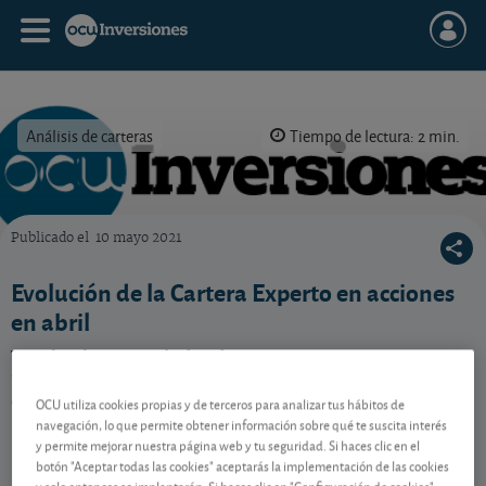
Análisis de carteras
Tiempo de lectura: 2 min.
Publicado el
10 mayo 2021
OCU Inversiones
Evolución de la Cartera Experto en acciones
en abril
Tras las fuertes subidas de marzo, nuestra cartera se
tomó el mes de abril con más calma con una subida
del +0,1%.
OCU utiliza cookies propias y de terceros para analizar tus hábitos de
navegación, lo que permite obtener información sobre qué te suscita interés
y permite mejorar nuestra página web y tu seguridad. Si haces clic en el
botón "Aceptar todas las cookies" aceptarás la implementación de las cookies
Contenido reservado a SOCIOS
y solo entonces se implantarán. Si haces clic en "Configuración de cookies"