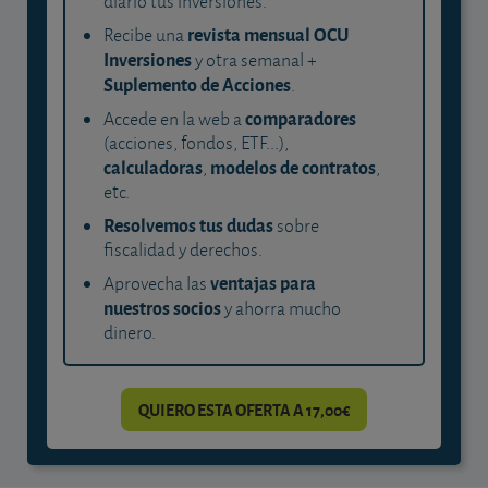
diario tus inversiones.
revista mensual OCU
Recibe una
Inversiones
y otra semanal +
Suplemento de Acciones
.
comparadores
Accede en la web a
(acciones, fondos, ETF...),
calculadoras
modelos de contratos
,
,
etc.
Resolvemos tus dudas
sobre
fiscalidad y derechos.
ventajas para
Aprovecha las
nuestros socios
y ahorra mucho
dinero.
QUIERO ESTA OFERTA A 17,00€