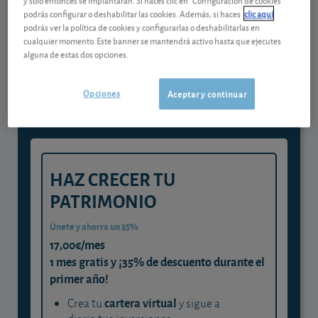
podrás configurar o deshabilitar las cookies. Además, si haces
clic aquí
podrás ver la política de cookies y configurarlas o deshabilitarlas en
Gestiona tu dinero con visión
cualquier momento. Este banner se mantendrá activo hasta que ejecutes
alguna de estas dos opciones.
experta
y consigue que cada euro trabaje
Opciones
Aceptar y continuar
para ti
HAZ CRECER TU
PATRIMONIO
Únete y ahorra un 35%
17,00€/mes
1 mes gratis y ¡35% de descuento durante el
primer año!
cartera virtual
Crea tu
y sigue a