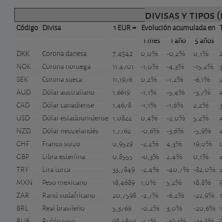
divisas y tipos 
Código
Divisa
1 EUR =
Evolución acumulada en
1 mes
1 año
5 años
DKK
Corona danesa
7,4542
0,0%
-0,2%
0,1%
NOK
Corona noruega
11,4701
-1,0%
-4,3%
-15,2%
SEK
Corona sueca
11,1976
0,2%
-1,2%
-6,1%
AUD
Dólar australiano
1,6619
-1,1%
-5,4%
-3,7%
CAD
Dólar canadiense
1,4678
-1,1%
-1,6%
2,2%
USD
Dólar estadounidense
1,0822
0,4%
-2,0%
5,2%
NZD
Dólar neozelandés
1,7762
-0,6%
-3,6%
-5,9%
CHF
Franco suizo
0,9529
-2,2%
4,3%
19,0%
GBP
Libra esterlina
0,8555
-0,3%
2,4%
0,1%
TRY
Lira turca
33,7849
-2,4%
-40,7%
-82,0%
MXN
Peso mexicano
18,4689
1,0%
5,2%
18,8%
ZAR
Rand sudafricano
20,7598
-2,7%
-6,2%
-22,9%
BRL
Real brasileño
5,3769
-0,2%
3,0%
-20,6%
RUB
Rublo ruso
98,5804
-1,1%
-19,3%
-23,9%