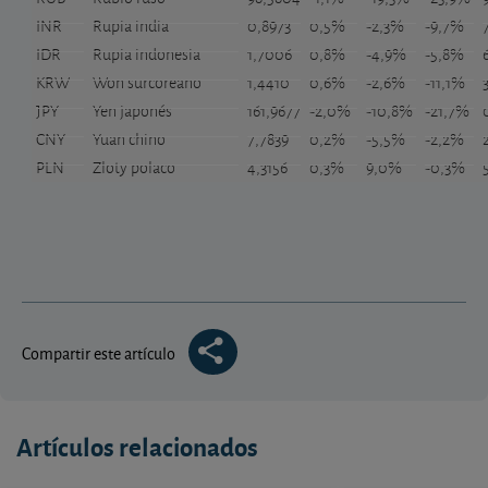
INR
Rupia india
0,8973
0,5%
-2,3%
-9,7%
IDR
Rupia indonesia
1,7006
0,8%
-4,9%
-5,8%
KRW
Won surcoreano
1,4410
0,6%
-2,6%
-11,1%
JPY
Yen japonés
161,9677
-2,0%
-10,8%
-21,7%
CNY
Yuan chino
7,7839
0,2%
-5,5%
-2,2%
PLN
Zloty polaco
4,3156
0,3%
9,0%
-0,3%
Compartir este artículo
Artículos relacionados