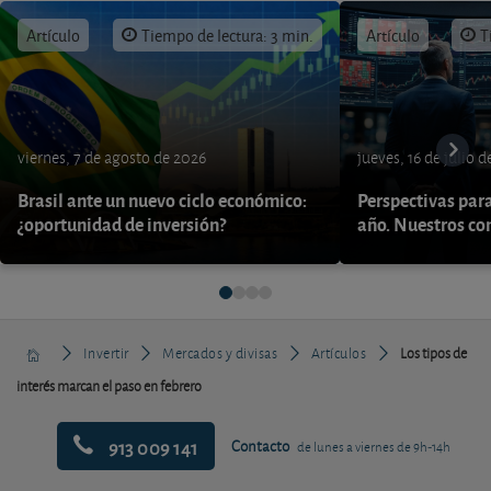
Artículo
Tiempo de lectura: 3 min.
Artículo
T
viernes, 7 de agosto de 2026
jueves, 16 de julio 
Brasil ante un nuevo ciclo económico:
Perspectivas par
¿oportunidad de inversión?
año. Nuestros con
Invertir
Mercados y divisas
Artículos
Los tipos de
interés marcan el paso en febrero
913 009 141
Contacto
de lunes a viernes de 9h-14h