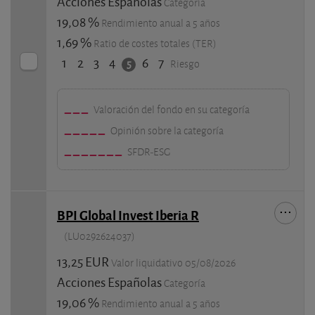
Acciones Españolas
Categoría
19,08 %
Rendimiento anual a 5 años
1,69 %
Ratio de costes totales (TER)
1
2
3
4
6
7
5
Riesgo
Valoración del fondo en su categoría
Opinión sobre la categoría
SFDR-ESG
BPI Global Invest Iberia R
(LU0292624037)
13,25 EUR
Valor liquidativo 05/08/2026
Acciones Españolas
Categoría
19,06 %
Rendimiento anual a 5 años