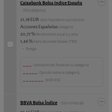
Caixabank Bolsa Indice España
(ES0138392032)
21,18 EUR
Valor liquidativo 04/08/2026
Acciones Españolas
Categoría
20,77 %
Rendimiento anual a 5 años
1,46 %
Ratio de costes totales (TER)
-
Riesgo
Valoración del fondo en su categoría
Opinión sobre la categoría
SFDR-ESG
BBVA Bolsa Índice
(ES0110182039)
57,45 EUR