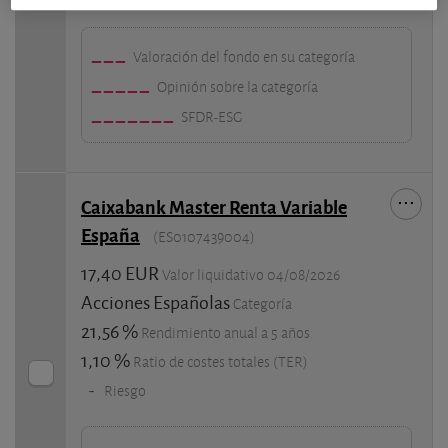
Valoración del fondo en su categoría
Opinión sobre la categoría
SFDR-ESG
Caixabank Master Renta Variable
España
(ES0107439004)
17,40 EUR
Valor liquidativo 04/08/2026
Acciones Españolas
Categoría
21,56 %
Rendimiento anual a 5 años
1,10 %
Ratio de costes totales (TER)
-
Riesgo