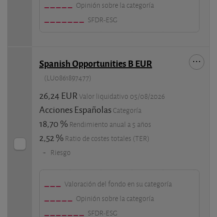
Opinión sobre la categoría
SFDR-ESG
Spanish Opportunities B EUR
(LU0861897477)
26,24 EUR
Valor liquidativo 05/08/2026
Acciones Españolas
Categoría
18,70 %
Rendimiento anual a 5 años
2,52 %
Ratio de costes totales (TER)
-
Riesgo
Valoración del fondo en su categoría
Opinión sobre la categoría
SFDR-ESG