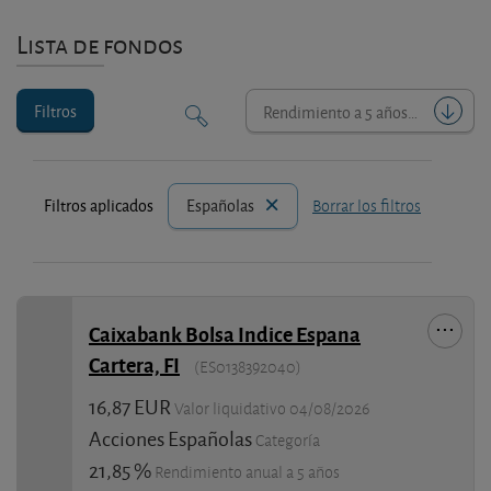
Lista de fondos
Filtros
Rendimiento a 5 años
Filtros aplicados
Españolas
Borrar los filtros
Caixabank Bolsa Indice Espana
Cartera, FI
(ES0138392040)
16,87 EUR
Valor liquidativo 04/08/2026
Acciones Españolas
Categoría
21,85 %
Rendimiento anual a 5 años