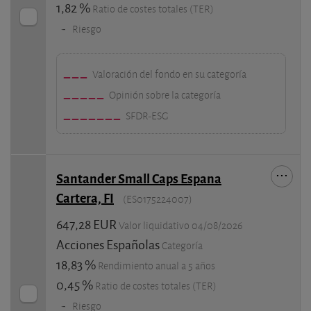
1,82 %
Ratio de costes totales (TER)
-
Riesgo
Valoración del fondo en su categoría
Opinión sobre la categoría
SFDR-ESG
Santander Small Caps Espana
Cartera, FI
(ES0175224007)
647,28 EUR
Valor liquidativo 04/08/2026
Acciones Españolas
Categoría
18,83 %
Rendimiento anual a 5 años
0,45 %
Ratio de costes totales (TER)
-
Riesgo