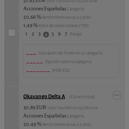
Valor liquidativo 05/08/2026
Acciones Españolas
Categoría
20,66 %
Rendimiento anual a 5 años
1,49 %
Ratio de costes totales (TER)
1
2
3
5
6
7
4
Riesgo
Valoración del fondo en su categoría
Opinión sobre la categoría
SFDR-ESG
Okavango Delta A
(ES0167211038)
30,89 EUR
Valor liquidativo 05/08/2026
Acciones Españolas
Categoría
20,49 %
Rendimiento anual a 5 años