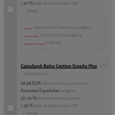
1,41 %
Ratio de costes totales (TER)
-
Riesgo
Valoración del fondo en su categoría
Opinión sobre la categoría
SFDR-ESG
Caixabank Bolsa Gestion España Plus
(ES0105182002)
26,68 EUR
Valor liquidativo 04/08/2026
Acciones Españolas
Categoría
20,10 %
Rendimiento anual a 5 años
1,93 %
Ratio de costes totales (TER)
-
Riesgo