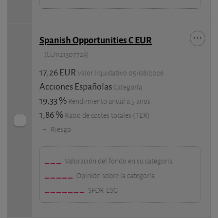
Spanish Opportunities C EUR
(LU1121307729)
17,26 EUR
Valor liquidativo 05/08/2026
Acciones Españolas
Categoría
19,33 %
Rendimiento anual a 5 años
1,86 %
Ratio de costes totales (TER)
-
Riesgo
Valoración del fondo en su categoría
Opinión sobre la categoría
SFDR-ESG