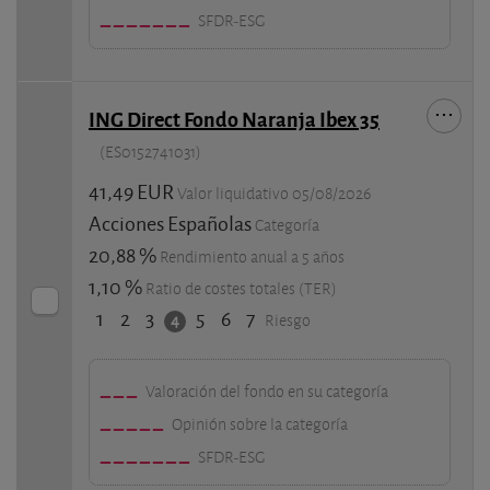
SFDR-ESG
ING Direct Fondo Naranja Ibex 35
(ES0152741031)
41,49 EUR
Valor liquidativo 05/08/2026
Acciones Españolas
Categoría
20,88 %
Rendimiento anual a 5 años
1,10 %
Ratio de costes totales (TER)
1
2
3
5
6
7
4
Riesgo
Valoración del fondo en su categoría
Opinión sobre la categoría
SFDR-ESG