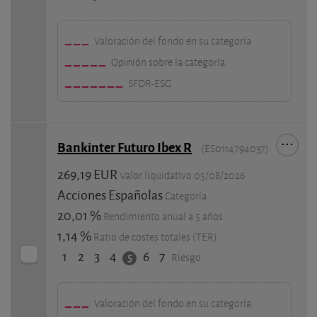
Valoración del fondo en su categoría
Opinión sobre la categoría
SFDR-ESG
Bankinter Futuro Ibex R
(ES0114794037)
269,19 EUR
Valor liquidativo 05/08/2026
Acciones Españolas
Categoría
20,01 %
Rendimiento anual a 5 años
1,14 %
Ratio de costes totales (TER)
1
2
3
4
6
7
5
Riesgo
Valoración del fondo en su categoría