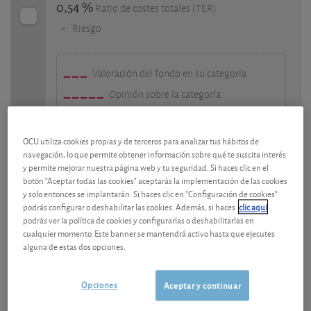
0,54 %
Ratio de costes totales (TER)
-
Riesgo
Valoración del fondo en su categoría
Opinión sobre la categoría
SFDR-ESG
OCU utiliza cookies propias y de terceros para analizar tus hábitos de
navegación, lo que permite obtener información sobre qué te suscita interés
y permite mejorar nuestra página web y tu seguridad. Si haces clic en el
Santander Indice España Cartera, FI
botón "Aceptar todas las cookies" aceptarás la implementación de las cookies
y solo entonces se implantarán. Si haces clic en "Configuración de cookies"
(ES0119203026)
podrás configurar o deshabilitar las cookies. Además, si haces
clic aquí
294,16 EUR
podrás ver la política de cookies y configurarlas o deshabilitarlas en
Valor liquidativo 04/08/2026
cualquier momento. Este banner se mantendrá activo hasta que ejecutes
Acciones Españolas
Categoría
alguna de estas dos opciones.
21,65 %
Rendimiento anual a 5 años
0,19 %
Opciones
Ratio de costes totales (TER)
Aceptar y continuar
-
Riesgo