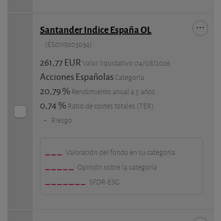
Santander Indice España OL
(ES0119203034)
261,77 EUR
Valor liquidativo 04/08/2026
Acciones Españolas
Categoría
20,79 %
Rendimiento anual a 5 años
0,74 %
Ratio de costes totales (TER)
-
Riesgo
Valoración del fondo en su categoría
Opinión sobre la categoría
SFDR-ESG