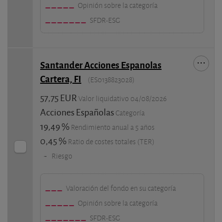
Opinión sobre la categoría
SFDR-ESG
Santander Acciones Espanolas
Cartera, FI
(ES0138823028)
57,75 EUR
Valor liquidativo 04/08/2026
Acciones Españolas
Categoría
19,49 %
Rendimiento anual a 5 años
0,45 %
Ratio de costes totales (TER)
-
Riesgo
Valoración del fondo en su categoría
Opinión sobre la categoría
SFDR-ESG