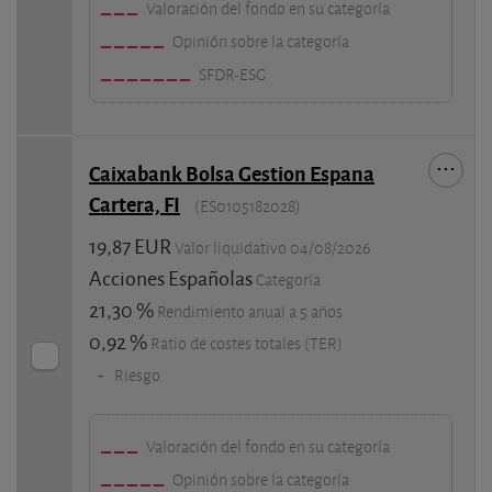
Valoración del fondo en su categoría
Opinión sobre la categoría
SFDR-ESG
Caixabank Bolsa Gestion Espana
Cartera, FI
(ES0105182028)
19,87 EUR
Valor liquidativo 04/08/2026
Acciones Españolas
Categoría
21,30 %
Rendimiento anual a 5 años
0,92 %
Ratio de costes totales (TER)
-
Riesgo
Valoración del fondo en su categoría
Opinión sobre la categoría