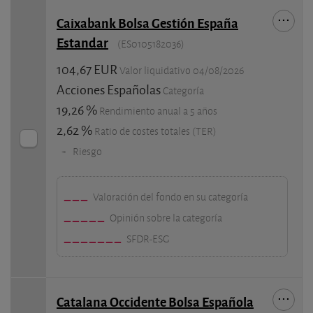
Caixabank Bolsa Gestión España
Estandar
(ES0105182036)
104,67 EUR
Valor liquidativo 04/08/2026
Acciones Españolas
Categoría
19,26 %
Rendimiento anual a 5 años
2,62 %
Ratio de costes totales (TER)
-
Riesgo
Valoración del fondo en su categoría
Opinión sobre la categoría
SFDR-ESG
Catalana Occidente Bolsa Española