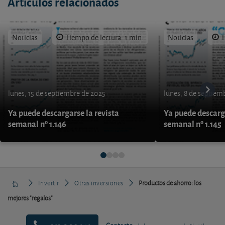
Artículos relacionados
Noticias
Tiempo de lectura: 1 min.
Noticias
T
lunes, 15 de septiembre de 2025
lunes, 8 de septiem
Ya puede descargarse la revista
Ya puede descarga
semanal nº 1.146
semanal nº 1.145
Invertir
Otras inversiones
Productos de ahorro: los
mejores "regalos"