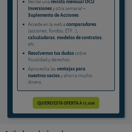
revista mensual OCU
Recibe una
Inversiones
y otra semanal +
Suplemento de Acciones
.
comparadores
Accede en la web a
(acciones, fondos, ETF...),
calculadoras
modelos de contratos
,
,
etc.
Resolvemos tus dudas
sobre
fiscalidad y derechos.
ventajas para
Aprovecha las
nuestros socios
y ahorra mucho
dinero.
QUIERO ESTA OFERTA A 17,00€