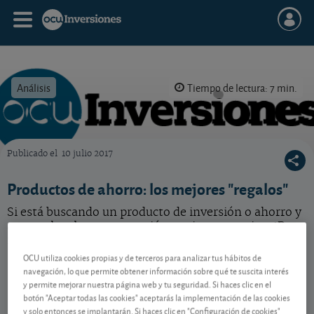
Análisis
Tiempo de lectura: 7 min.
Publicado el
10 julio 2017
OCU Inversiones
Productos de ahorro: los mejores "regalos"
Si está buscando un producto de inversión o ahorro y
aprovecha alguna promoción, mejor que mejor. ¡Pero
nunca al revés!
OCU utiliza cookies propias y de terceros para analizar tus hábitos de
navegación, lo que permite obtener información sobre qué te suscita interés
y permite mejorar nuestra página web y tu seguridad. Si haces clic en el
Contenido reservado a SOCIOS
botón "Aceptar todas las cookies" aceptarás la implementación de las cookies
y solo entonces se implantarán. Si haces clic en "Configuración de cookies"