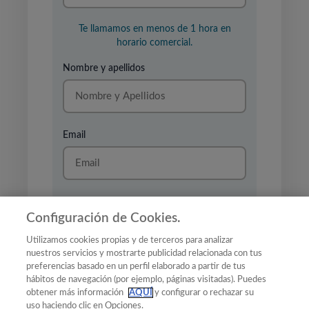
Te llamamos en menos de 1 hora en
horario comercial.
Nombre y apellidos
Email
Configuración de Cookies.
Utilizamos cookies propias y de terceros para analizar
He leido y acepto la
nuestros servicios y mostrarte publicidad relacionada con tus
politica de privacidad
y el
preferencias basado en un perfil elaborado a partir de tus
tratamiento de mis datos para
hábitos de navegación (por ejemplo, páginas visitadas). Puedes
recibir una llamada.
obtener más información
AQUÍ
y configurar o rechazar su
uso haciendo clic en Opciones.