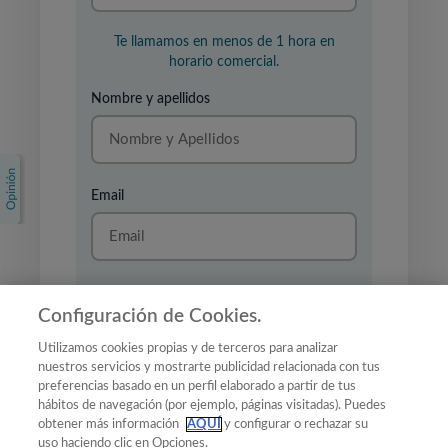
Te llamamos en menos de 1 hora en
horario comercial.
Nombre y apellidos
Email
Configuración de Cookies.
Utilizamos cookies propias y de terceros para analizar
He leido y acepto la
nuestros servicios y mostrarte publicidad relacionada con tus
politica de privacidad
y el
preferencias basado en un perfil elaborado a partir de tus
tratamiento de mis datos para
hábitos de navegación (por ejemplo, páginas visitadas). Puedes
recibir una llamada.
obtener más información
AQUÍ
y configurar o rechazar su
uso haciendo clic en Opciones.