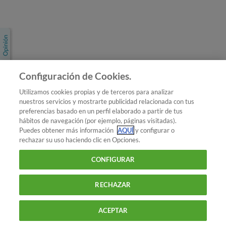
Únete a nosotros
Los más populares
Conoce OCU
Configuración de Cookies.
Más Información
Utilizamos cookies propias y de terceros para analizar
nuestros servicios y mostrarte publicidad relacionada con tus
© 2026 OCU
preferencias basado en un perfil elaborado a partir de tus
Condiciones generales de contratación de OCU
hábitos de navegación (por ejemplo, páginas visitadas).
Política de privacidad
Puedes obtener más información
AQUÍ
y configurar o
rechazar su uso haciendo clic en Opciones.
Uso del nombre y de los signos de OCU
Aviso Legal
Política de cookies
CONFIGURAR
RECHAZAR
ACEPTAR