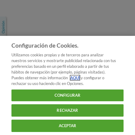
Únete a nosotros
Los más populares
Conoce OCU
Configuración de Cookies.
Más Información
Utilizamos cookies propias y de terceros para analizar
nuestros servicios y mostrarte publicidad relacionada con tus
© 2026 OCU
preferencias basado en un perfil elaborado a partir de tus
Condiciones generales de contratación de OCU
hábitos de navegación (por ejemplo, páginas visitadas).
Política de privacidad
Puedes obtener más información
AQUÍ
y configurar o
rechazar su uso haciendo clic en Opciones.
Uso del nombre y de los signos de OCU
Aviso Legal
Política de cookies
CONFIGURAR
RECHAZAR
ACEPTAR