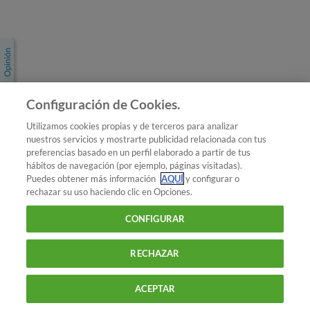
Únete a nosotros
Los más populares
Conoce OCU
Configuración de Cookies.
Más Información
Utilizamos cookies propias y de terceros para analizar
nuestros servicios y mostrarte publicidad relacionada con tus
© 2026 OCU
preferencias basado en un perfil elaborado a partir de tus
Condiciones generales de contratación de OCU
hábitos de navegación (por ejemplo, páginas visitadas).
Política de privacidad
Puedes obtener más información
AQUÍ
y configurar o
rechazar su uso haciendo clic en Opciones.
Uso del nombre y de los signos de OCU
Aviso Legal
Política de cookies
CONFIGURAR
RECHAZAR
ACEPTAR