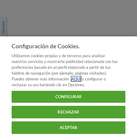
Únete a nosotros
Los más populares
Conoce OCU
Configuración de Cookies.
Más Información
Utilizamos cookies propias y de terceros para analizar
nuestros servicios y mostrarte publicidad relacionada con tus
© 2026 OCU
preferencias basado en un perfil elaborado a partir de tus
Condiciones generales de contratación de OCU
hábitos de navegación (por ejemplo, páginas visitadas).
Política de privacidad
Puedes obtener más información
AQUÍ
y configurar o
rechazar su uso haciendo clic en Opciones.
Uso del nombre y de los signos de OCU
Aviso Legal
Política de cookies
CONFIGURAR
RECHAZAR
ACEPTAR