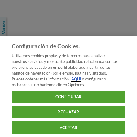
Únete a nosotros
Los más populares
Conoce OCU
Configuración de Cookies.
Más Información
Utilizamos cookies propias y de terceros para analizar
nuestros servicios y mostrarte publicidad relacionada con tus
© 2026 OCU
preferencias basado en un perfil elaborado a partir de tus
Condiciones generales de contratación de OCU
hábitos de navegación (por ejemplo, páginas visitadas).
Política de privacidad
Puedes obtener más información
AQUÍ
y configurar o
rechazar su uso haciendo clic en Opciones.
Uso del nombre y de los signos de OCU
Aviso Legal
Política de cookies
CONFIGURAR
RECHAZAR
ACEPTAR