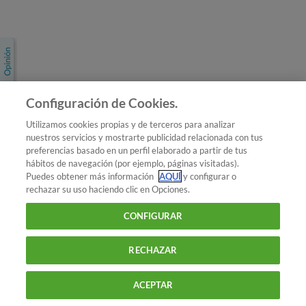
Únete a nosotros
Los más populares
Conoce OCU
Configuración de Cookies.
Más Información
Utilizamos cookies propias y de terceros para analizar
nuestros servicios y mostrarte publicidad relacionada con tus
© 2026 OCU
preferencias basado en un perfil elaborado a partir de tus
Condiciones generales de contratación de OCU
hábitos de navegación (por ejemplo, páginas visitadas).
Política de privacidad
Puedes obtener más información
AQUÍ
y configurar o
rechazar su uso haciendo clic en Opciones.
Uso del nombre y de los signos de OCU
Aviso Legal
Política de cookies
CONFIGURAR
RECHAZAR
ACEPTAR