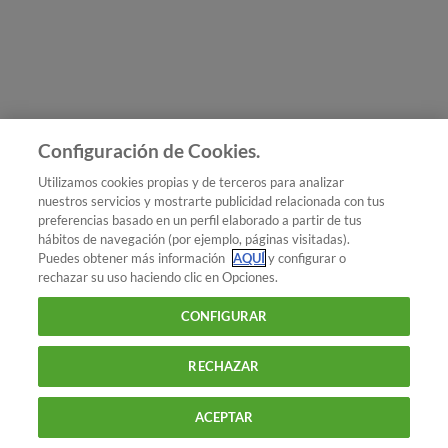
Únete a nosotros
Los más populares
Conoce OCU
Configuración de Cookies.
Más Información
Utilizamos cookies propias y de terceros para analizar
nuestros servicios y mostrarte publicidad relacionada con tus
© 2026 OCU
preferencias basado en un perfil elaborado a partir de tus
Condiciones generales de contratación de OCU
hábitos de navegación (por ejemplo, páginas visitadas).
Política de privacidad
Puedes obtener más información
AQUÍ
y configurar o
rechazar su uso haciendo clic en Opciones.
Uso del nombre y de los signos de OCU
Aviso Legal
Política de cookies
CONFIGURAR
RECHAZAR
ACEPTAR