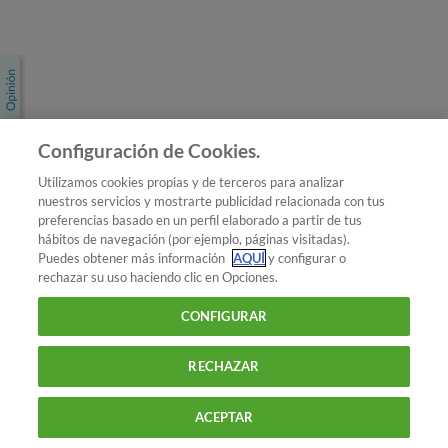
Únete a nosotros
Los más populares
Conoce OCU
Configuración de Cookies.
Más Información
Utilizamos cookies propias y de terceros para analizar
nuestros servicios y mostrarte publicidad relacionada con tus
© 2026 OCU
preferencias basado en un perfil elaborado a partir de tus
Condiciones generales de contratación de OCU
hábitos de navegación (por ejemplo, páginas visitadas).
Política de privacidad
Puedes obtener más información
AQUÍ
y configurar o
rechazar su uso haciendo clic en Opciones.
Uso del nombre y de los signos de OCU
Aviso Legal
Política de cookies
CONFIGURAR
RECHAZAR
ACEPTAR