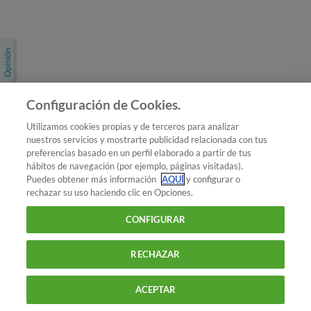
Únete a nosotros
Los más populares
Conoce OCU
Configuración de Cookies.
Más Información
Utilizamos cookies propias y de terceros para analizar
nuestros servicios y mostrarte publicidad relacionada con tus
© 2026 OCU
preferencias basado en un perfil elaborado a partir de tus
Condiciones generales de contratación de OCU
hábitos de navegación (por ejemplo, páginas visitadas).
Política de privacidad
Puedes obtener más información
AQUÍ
y configurar o
rechazar su uso haciendo clic en Opciones.
Uso del nombre y de los signos de OCU
Aviso Legal
Política de cookies
CONFIGURAR
RECHAZAR
ACEPTAR