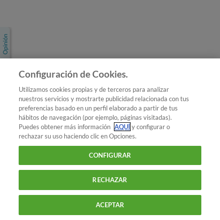
Únete a nosotros
Los más populares
Conoce OCU
Configuración de Cookies.
Más Información
Utilizamos cookies propias y de terceros para analizar
nuestros servicios y mostrarte publicidad relacionada con tus
© 2026 OCU
preferencias basado en un perfil elaborado a partir de tus
Condiciones generales de contratación de OCU
hábitos de navegación (por ejemplo, páginas visitadas).
Política de privacidad
Puedes obtener más información
AQUÍ
y configurar o
rechazar su uso haciendo clic en Opciones.
Uso del nombre y de los signos de OCU
Aviso Legal
Política de cookies
CONFIGURAR
RECHAZAR
ACEPTAR