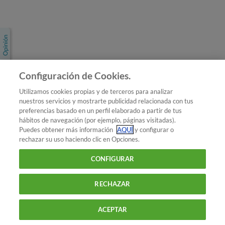
Únete a nosotros
Los más populares
Conoce OCU
Configuración de Cookies.
Más Información
Utilizamos cookies propias y de terceros para analizar
nuestros servicios y mostrarte publicidad relacionada con tus
© 2026 OCU
preferencias basado en un perfil elaborado a partir de tus
Condiciones generales de contratación de OCU
hábitos de navegación (por ejemplo, páginas visitadas).
Política de privacidad
Puedes obtener más información
AQUÍ
y configurar o
rechazar su uso haciendo clic en Opciones.
Uso del nombre y de los signos de OCU
Aviso Legal
Política de cookies
CONFIGURAR
RECHAZAR
ACEPTAR