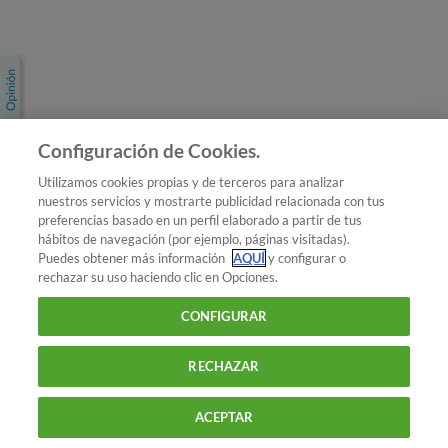
Únete a nosotros
Los más populares
Conoce OCU
Configuración de Cookies.
Más Información
Utilizamos cookies propias y de terceros para analizar
nuestros servicios y mostrarte publicidad relacionada con tus
© 2026 OCU
preferencias basado en un perfil elaborado a partir de tus
Condiciones generales de contratación de OCU
hábitos de navegación (por ejemplo, páginas visitadas).
Política de privacidad
Puedes obtener más información
AQUÍ
y configurar o
rechazar su uso haciendo clic en Opciones.
Uso del nombre y de los signos de OCU
Aviso Legal
Política de cookies
CONFIGURAR
RECHAZAR
ACEPTAR