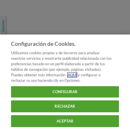
Únete a nosotros
Los más populares
Conoce OCU
Configuración de Cookies.
Más Información
Utilizamos cookies propias y de terceros para analizar
nuestros servicios y mostrarte publicidad relacionada con tus
© 2026 OCU
preferencias basado en un perfil elaborado a partir de tus
Condiciones generales de contratación de OCU
hábitos de navegación (por ejemplo, páginas visitadas).
Política de privacidad
Puedes obtener más información
AQUÍ
y configurar o
rechazar su uso haciendo clic en Opciones.
Uso del nombre y de los signos de OCU
Aviso Legal
Política de cookies
CONFIGURAR
RECHAZAR
ACEPTAR