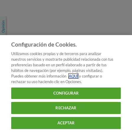
Únete a nosotros
Los más populares
Conoce OCU
Configuración de Cookies.
Más Información
Utilizamos cookies propias y de terceros para analizar
nuestros servicios y mostrarte publicidad relacionada con tus
© 2026 OCU
preferencias basado en un perfil elaborado a partir de tus
Condiciones generales de contratación de OCU
hábitos de navegación (por ejemplo, páginas visitadas).
Política de privacidad
Puedes obtener más información
AQUÍ
y configurar o
rechazar su uso haciendo clic en Opciones.
Uso del nombre y de los signos de OCU
Aviso Legal
Política de cookies
CONFIGURAR
RECHAZAR
ACEPTAR