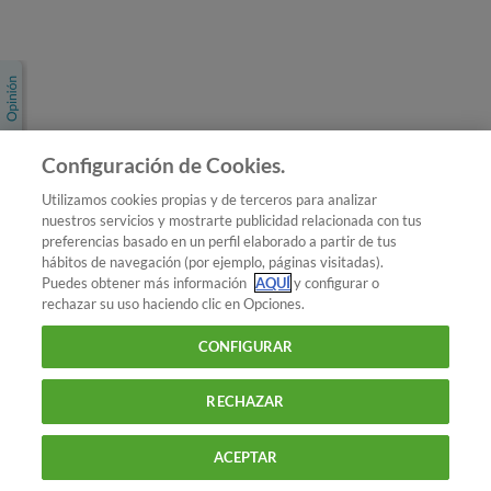
Únete a nosotros
Los más populares
Conoce OCU
Configuración de Cookies.
Más Información
Utilizamos cookies propias y de terceros para analizar
nuestros servicios y mostrarte publicidad relacionada con tus
© 2026 OCU
preferencias basado en un perfil elaborado a partir de tus
Condiciones generales de contratación de OCU
hábitos de navegación (por ejemplo, páginas visitadas).
Política de privacidad
Puedes obtener más información
AQUÍ
y configurar o
rechazar su uso haciendo clic en Opciones.
Uso del nombre y de los signos de OCU
Aviso Legal
Política de cookies
CONFIGURAR
RECHAZAR
ACEPTAR