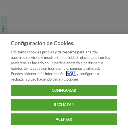
Únete a nosotros
Los más populares
Conoce OCU
Configuración de Cookies.
Más Información
Utilizamos cookies propias y de terceros para analizar
nuestros servicios y mostrarte publicidad relacionada con tus
© 2026 OCU
preferencias basado en un perfil elaborado a partir de tus
Condiciones generales de contratación de OCU
hábitos de navegación (por ejemplo, páginas visitadas).
Política de privacidad
Puedes obtener más información
AQUÍ
y configurar o
rechazar su uso haciendo clic en Opciones.
Uso del nombre y de los signos de OCU
Aviso Legal
Política de cookies
CONFIGURAR
RECHAZAR
ACEPTAR