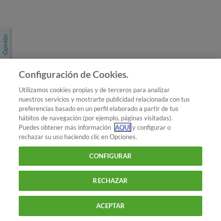
Únete a nosotros
Los más populares
Conoce OCU
Configuración de Cookies.
Más Información
Utilizamos cookies propias y de terceros para analizar
nuestros servicios y mostrarte publicidad relacionada con tus
© 2026 OCU
preferencias basado en un perfil elaborado a partir de tus
Condiciones generales de contratación de OCU
hábitos de navegación (por ejemplo, páginas visitadas).
Política de privacidad
Puedes obtener más información
AQUÍ
y configurar o
rechazar su uso haciendo clic en Opciones.
Uso del nombre y de los signos de OCU
Aviso Legal
Política de cookies
CONFIGURAR
RECHAZAR
ACEPTAR