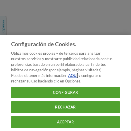
Únete a nosotros
Los más populares
Conoce OCU
Configuración de Cookies.
Más Información
Utilizamos cookies propias y de terceros para analizar
nuestros servicios y mostrarte publicidad relacionada con tus
© 2026 OCU
preferencias basado en un perfil elaborado a partir de tus
Condiciones generales de contratación de OCU
hábitos de navegación (por ejemplo, páginas visitadas).
Política de privacidad
Puedes obtener más información
AQUÍ
y configurar o
rechazar su uso haciendo clic en Opciones.
Uso del nombre y de los signos de OCU
Aviso Legal
Política de cookies
CONFIGURAR
RECHAZAR
ACEPTAR