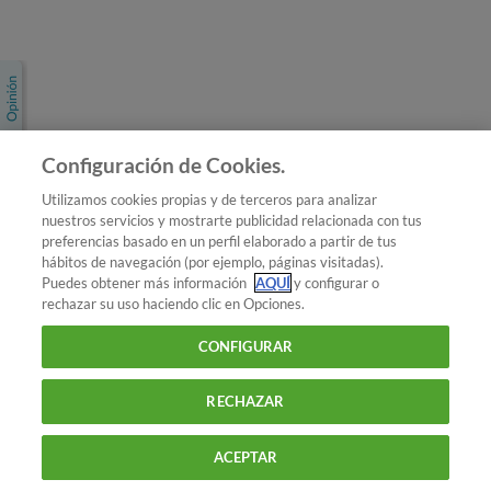
Únete a nosotros
Los más populares
Conoce OCU
Configuración de Cookies.
Más Información
Utilizamos cookies propias y de terceros para analizar
nuestros servicios y mostrarte publicidad relacionada con tus
© 2026 OCU
preferencias basado en un perfil elaborado a partir de tus
Condiciones generales de contratación de OCU
hábitos de navegación (por ejemplo, páginas visitadas).
Política de privacidad
Puedes obtener más información
AQUÍ
y configurar o
rechazar su uso haciendo clic en Opciones.
Uso del nombre y de los signos de OCU
Aviso Legal
Política de cookies
CONFIGURAR
RECHAZAR
ACEPTAR