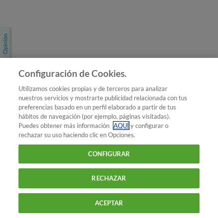
Únete a nosotros
Los más populares
Conoce OCU
Configuración de Cookies.
Más Información
Utilizamos cookies propias y de terceros para analizar
nuestros servicios y mostrarte publicidad relacionada con tus
© 2026 OCU
preferencias basado en un perfil elaborado a partir de tus
Condiciones generales de contratación de OCU
hábitos de navegación (por ejemplo, páginas visitadas).
Política de privacidad
Puedes obtener más información
AQUÍ
y configurar o
rechazar su uso haciendo clic en Opciones.
Uso del nombre y de los signos de OCU
Aviso Legal
Política de cookies
CONFIGURAR
RECHAZAR
ACEPTAR