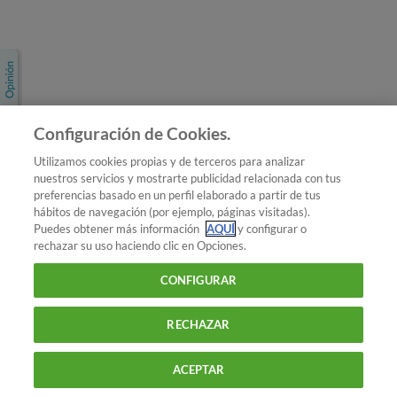
Únete a nosotros
Los más populares
Conoce OCU
Configuración de Cookies.
Más Información
Utilizamos cookies propias y de terceros para analizar
nuestros servicios y mostrarte publicidad relacionada con tus
© 2026 OCU
preferencias basado en un perfil elaborado a partir de tus
Condiciones generales de contratación de OCU
hábitos de navegación (por ejemplo, páginas visitadas).
Política de privacidad
Puedes obtener más información
AQUÍ
y configurar o
rechazar su uso haciendo clic en Opciones.
Uso del nombre y de los signos de OCU
Aviso Legal
Política de cookies
CONFIGURAR
RECHAZAR
ACEPTAR