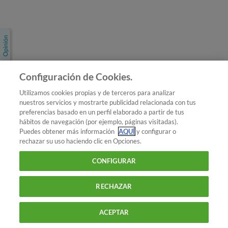
Únete a nosotros
Los más populares
Conoce OCU
Configuración de Cookies.
Más Información
Utilizamos cookies propias y de terceros para analizar
nuestros servicios y mostrarte publicidad relacionada con tus
© 2026 OCU
preferencias basado en un perfil elaborado a partir de tus
Condiciones generales de contratación de OCU
hábitos de navegación (por ejemplo, páginas visitadas).
Política de privacidad
Puedes obtener más información
AQUÍ
y configurar o
rechazar su uso haciendo clic en Opciones.
Uso del nombre y de los signos de OCU
Aviso Legal
Política de cookies
CONFIGURAR
RECHAZAR
ACEPTAR