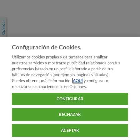
Únete a nosotros
Los más populares
Conoce OCU
Configuración de Cookies.
Más Información
Utilizamos cookies propias y de terceros para analizar
nuestros servicios y mostrarte publicidad relacionada con tus
© 2026 OCU
preferencias basado en un perfil elaborado a partir de tus
Condiciones generales de contratación de OCU
hábitos de navegación (por ejemplo, páginas visitadas).
Política de privacidad
Puedes obtener más información
AQUÍ
y configurar o
rechazar su uso haciendo clic en Opciones.
Uso del nombre y de los signos de OCU
Aviso Legal
Política de cookies
CONFIGURAR
RECHAZAR
ACEPTAR