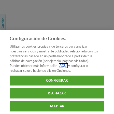
Únete a nosotros
Los más populares
Conoce OCU
Configuración de Cookies.
Más Información
Utilizamos cookies propias y de terceros para analizar
nuestros servicios y mostrarte publicidad relacionada con tus
© 2026 OCU
preferencias basado en un perfil elaborado a partir de tus
Condiciones generales de contratación de OCU
hábitos de navegación (por ejemplo, páginas visitadas).
Política de privacidad
Puedes obtener más información
AQUÍ
y configurar o
rechazar su uso haciendo clic en Opciones.
Uso del nombre y de los signos de OCU
Aviso Legal
Política de cookies
CONFIGURAR
RECHAZAR
ACEPTAR