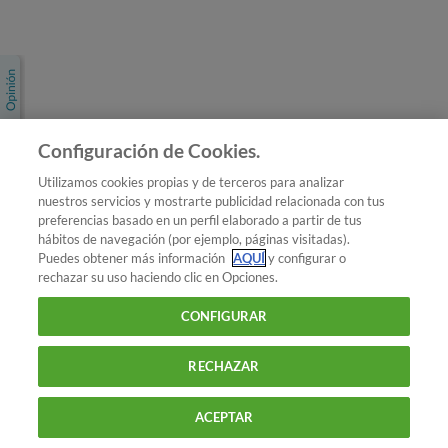
Únete a nosotros
Los más populares
Conoce OCU
Configuración de Cookies.
Más Información
Utilizamos cookies propias y de terceros para analizar
nuestros servicios y mostrarte publicidad relacionada con tus
© 2026 OCU
preferencias basado en un perfil elaborado a partir de tus
Condiciones generales de contratación de OCU
hábitos de navegación (por ejemplo, páginas visitadas).
Política de privacidad
Puedes obtener más información
AQUÍ
y configurar o
rechazar su uso haciendo clic en Opciones.
Uso del nombre y de los signos de OCU
Aviso Legal
Política de cookies
CONFIGURAR
RECHAZAR
ACEPTAR