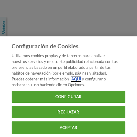
Únete a nosotros
Los más populares
Conoce OCU
Configuración de Cookies.
Más Información
Utilizamos cookies propias y de terceros para analizar
nuestros servicios y mostrarte publicidad relacionada con tus
© 2026 OCU
preferencias basado en un perfil elaborado a partir de tus
Condiciones generales de contratación de OCU
hábitos de navegación (por ejemplo, páginas visitadas).
Política de privacidad
Puedes obtener más información
AQUÍ
y configurar o
rechazar su uso haciendo clic en Opciones.
Uso del nombre y de los signos de OCU
Aviso Legal
Política de cookies
CONFIGURAR
RECHAZAR
ACEPTAR