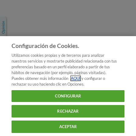
Únete a nosotros
Los más populares
Conoce OCU
Configuración de Cookies.
Más Información
Utilizamos cookies propias y de terceros para analizar
nuestros servicios y mostrarte publicidad relacionada con tus
© 2026 OCU
preferencias basado en un perfil elaborado a partir de tus
Condiciones generales de contratación de OCU
hábitos de navegación (por ejemplo, páginas visitadas).
Política de privacidad
Puedes obtener más información
AQUÍ
y configurar o
rechazar su uso haciendo clic en Opciones.
Uso del nombre y de los signos de OCU
Aviso Legal
Política de cookies
CONFIGURAR
RECHAZAR
ACEPTAR