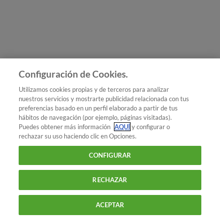
Únete a nosotros
Los más populares
Conoce OCU
Configuración de Cookies.
Más Información
Utilizamos cookies propias y de terceros para analizar
nuestros servicios y mostrarte publicidad relacionada con tus
© 2026 OCU
preferencias basado en un perfil elaborado a partir de tus
Condiciones generales de contratación de OCU
hábitos de navegación (por ejemplo, páginas visitadas).
Política de privacidad
Puedes obtener más información
AQUÍ
y configurar o
rechazar su uso haciendo clic en Opciones.
Uso del nombre y de los signos de OCU
Aviso Legal
Política de cookies
CONFIGURAR
RECHAZAR
ACEPTAR