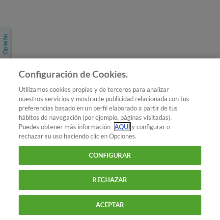
Únete a nosotros
Los más populares
Conoce OCU
Configuración de Cookies.
Más Información
Utilizamos cookies propias y de terceros para analizar
nuestros servicios y mostrarte publicidad relacionada con tus
© 2026 OCU
preferencias basado en un perfil elaborado a partir de tus
Condiciones generales de contratación de OCU
hábitos de navegación (por ejemplo, páginas visitadas).
Política de privacidad
Puedes obtener más información
AQUÍ
y configurar o
rechazar su uso haciendo clic en Opciones.
Uso del nombre y de los signos de OCU
Aviso Legal
Política de cookies
CONFIGURAR
RECHAZAR
ACEPTAR