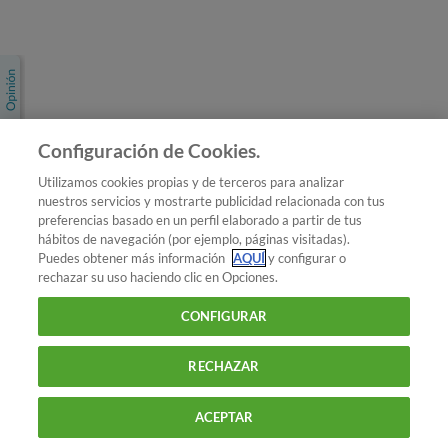
Únete a nosotros
Los más populares
Conoce OCU
Configuración de Cookies.
Más Información
Utilizamos cookies propias y de terceros para analizar
nuestros servicios y mostrarte publicidad relacionada con tus
© 2026 OCU
preferencias basado en un perfil elaborado a partir de tus
Condiciones generales de contratación de OCU
hábitos de navegación (por ejemplo, páginas visitadas).
Política de privacidad
Puedes obtener más información
AQUÍ
y configurar o
rechazar su uso haciendo clic en Opciones.
Uso del nombre y de los signos de OCU
Aviso Legal
Política de cookies
CONFIGURAR
RECHAZAR
ACEPTAR