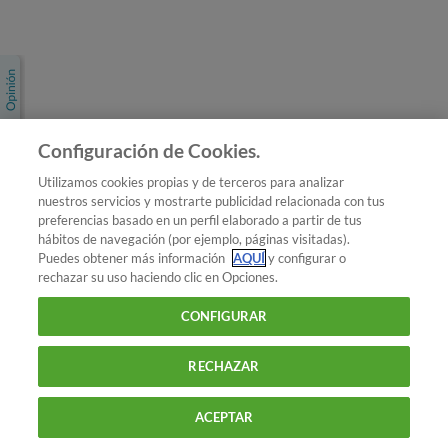
Únete a nosotros
Los más populares
Conoce OCU
Configuración de Cookies.
Más Información
Utilizamos cookies propias y de terceros para analizar
nuestros servicios y mostrarte publicidad relacionada con tus
© 2026 OCU
preferencias basado en un perfil elaborado a partir de tus
Condiciones generales de contratación de OCU
hábitos de navegación (por ejemplo, páginas visitadas).
Política de privacidad
Puedes obtener más información
AQUÍ
y configurar o
rechazar su uso haciendo clic en Opciones.
Uso del nombre y de los signos de OCU
Aviso Legal
Política de cookies
CONFIGURAR
RECHAZAR
ACEPTAR