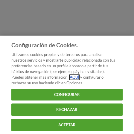
Únete a nosotros
Los más populares
Conoce OCU
Configuración de Cookies.
Más Información
Utilizamos cookies propias y de terceros para analizar
nuestros servicios y mostrarte publicidad relacionada con tus
© 2026 OCU
preferencias basado en un perfil elaborado a partir de tus
Condiciones generales de contratación de OCU
hábitos de navegación (por ejemplo, páginas visitadas).
Política de privacidad
Puedes obtener más información
AQUÍ
y configurar o
rechazar su uso haciendo clic en Opciones.
Uso del nombre y de los signos de OCU
Aviso Legal
Política de cookies
CONFIGURAR
RECHAZAR
ACEPTAR