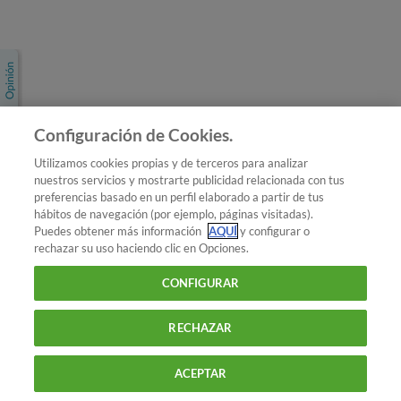
Únete a nosotros
Los más populares
Conoce OCU
Configuración de Cookies.
Más Información
Utilizamos cookies propias y de terceros para analizar
nuestros servicios y mostrarte publicidad relacionada con tus
© 2026 OCU
preferencias basado en un perfil elaborado a partir de tus
Condiciones generales de contratación de OCU
hábitos de navegación (por ejemplo, páginas visitadas).
Política de privacidad
Puedes obtener más información
AQUÍ
y configurar o
rechazar su uso haciendo clic en Opciones.
Uso del nombre y de los signos de OCU
Aviso Legal
Política de cookies
CONFIGURAR
RECHAZAR
ACEPTAR