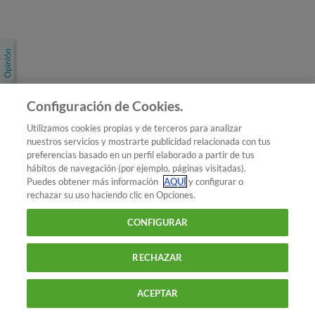
Únete a nosotros
Los más populares
Conoce OCU
Configuración de Cookies.
Más Información
Utilizamos cookies propias y de terceros para analizar
nuestros servicios y mostrarte publicidad relacionada con tus
© 2026 OCU
preferencias basado en un perfil elaborado a partir de tus
Condiciones generales de contratación de OCU
hábitos de navegación (por ejemplo, páginas visitadas).
Política de privacidad
Puedes obtener más información
AQUÍ
y configurar o
rechazar su uso haciendo clic en Opciones.
Uso del nombre y de los signos de OCU
Aviso Legal
Política de cookies
CONFIGURAR
RECHAZAR
ACEPTAR